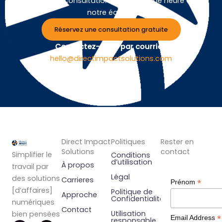
Planifiez une consultation gratuite d'une heure avec
notre équipe.
Réservez une consultation gratuite
Contactez-nous par courriel :
hello@directimpactsolutions.com
Direct Impact
Politiques
Rester en
Solutions
contact
Simplifier le
Conditions
d’utilisation
À propos
travail par
Légal
des solutions
Carrieres
*
Prénom
[d’affaires]
Politique de
Approche
Confidentialité
numériques
Contact
Utilisation
bien pensées
*
Email Address
responsable