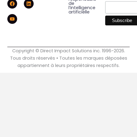
F
Y
L
de
a
o
i
l’intelligence
c
u
n
artificielle
e
t
k
b
u
e
o
b
d
o
e
i
k
n
Copyright © Direct Impact Solutions inc. 1996-2026.
Tous droits réservés • Toutes les marques déposées
appartiennent à leurs propriétaires respectifs.