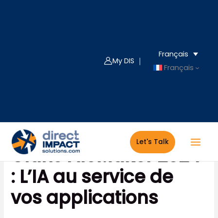
Aller
au
contenu
Français
My DIS ｜
Français
Let's Talk
Claris FileMaker 2024
: L’IA au service de
vos applications