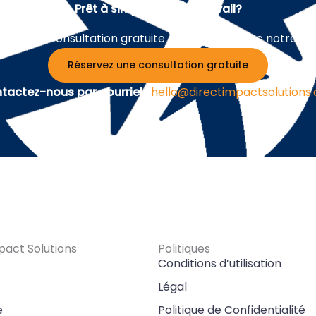
Prêt à simplifier votre travail?
ifiez une consultation gratuite d'une heure avec notre éq
Réservez une consultation gratuite
tactez-nous par courriel :
hello@directimpactsolutions
pact Solutions
Politiques
Conditions d’utilisation
Légal
e
Politique de Confidentialité