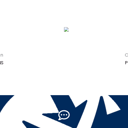
on
C
NS
P