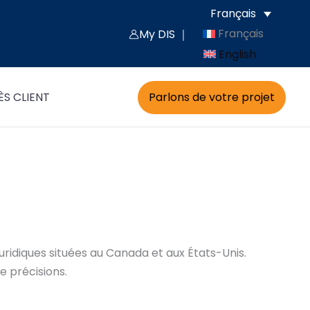
Français
Français
My DIS ｜
English
Parlons de votre projet
S CLIENT
juridiques situées au Canada et aux États-Unis.
e précisions.