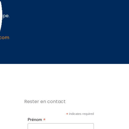
uipe.
.com
Rester en contact
*
indicates required
*
Prénom