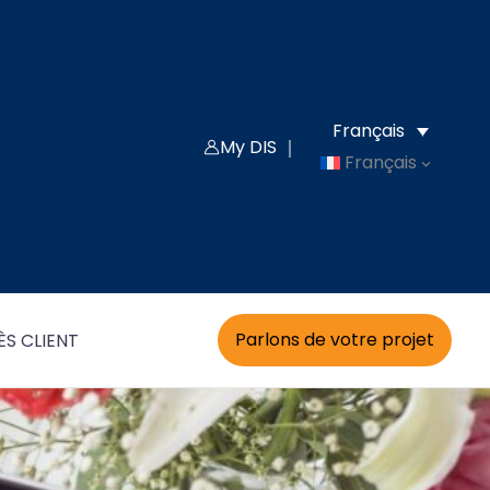
Français
My DIS ｜
Français
Parlons de votre projet
S CLIENT