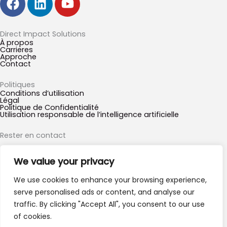
a
i
o
c
n
u
e
k
t
Direct Impact Solutions
À propos
b
e
u
Carrieres
Approche
o
d
b
Contact
o
i
e
k
n
Politiques
Conditions d’utilisation
Légal
Politique de Confidentialité
Utilisation responsable de l’intelligence artificielle
Rester en contact
We value your privacy
*
indicates required
*
Prénom
We use cookies to enhance your browsing experience,
serve personalised ads or content, and analyse our
traffic. By clicking "Accept All", you consent to our use
*
Email Address
of cookies.