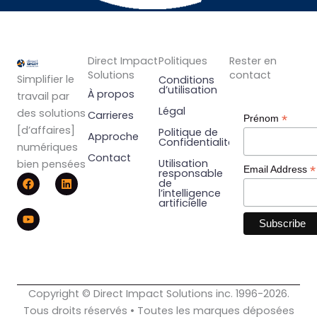
Direct Impact
Politiques
Rester en
Solutions
contact
Simplifier le
Conditions
d’utilisation
À propos
travail par
Légal
des solutions
Carrieres
*
Prénom
[d’affaires]
Politique de
Approche
Confidentialité
numériques
Contact
Utilisation
bien pensées
*
Email Address
responsable
F
Y
L
de
a
o
i
l’intelligence
c
u
n
artificielle
e
t
k
b
u
e
o
b
d
o
e
i
k
n
Copyright © Direct Impact Solutions inc. 1996-2026.
Tous droits réservés • Toutes les marques déposées