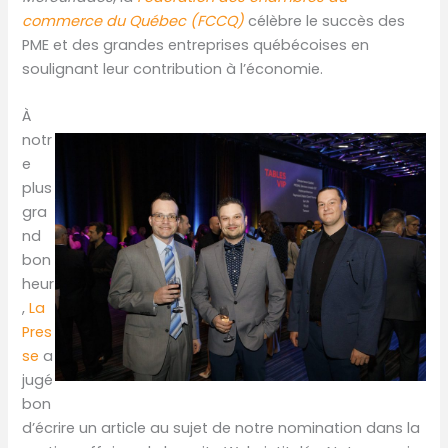
commerce du Québec (FCCQ)
célèbre le succès des
PME et des grandes entreprises québécoises en
soulignant leur contribution à l’économie.
À
notr
e
plus
gra
nd
bon
heur
,
La
Pres
se
a
jugé
bon
d’écrire un article au sujet de notre nomination dans la