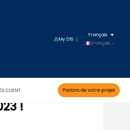
Français
My DIS ｜
Français
Parlons de votre projet
S CLIENT
023 !