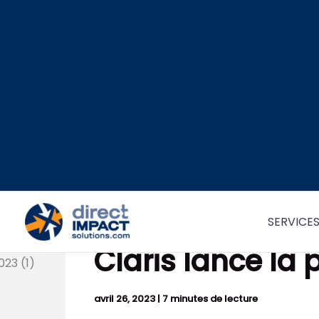
Aller
au
contenu
SERVICE
Claris lance la 
avril 26, 2023
|
7 minutes de lecture