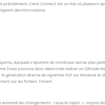
us précisément, Claris Connect est un hub où plusieurs ap
angeant des informations.
rquants, auxquels s’ajoutent de nombreux autres plus petits, 
orme (nous pouvons donc désormais insérer un QRcode d
la génération directe de vignettes PDF sur Windows et de l
ent sur les fichiers .fmcert.
 examiné les changements » sous le capot » ; voyons don