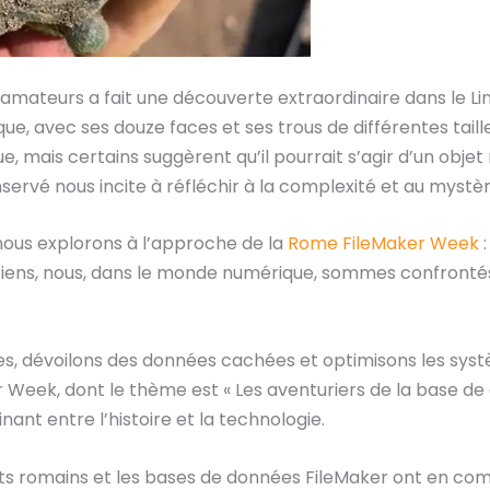
teurs a fait une découverte extraordinaire dans le Linc
, avec ses douze faces et ses trous de différentes taille
e, mais certains suggèrent qu’il pourrait s’agir d’un objet 
rvé nous incite à réfléchir à la complexité et au mystère
e nous explorons à l’approche de la
Rome FileMaker Week
:
iens, nous, dans le monde numérique, sommes confrontés à
s, dévoilons des données cachées et optimisons les systè
r Week, dont le thème est « Les aventuriers de la base d
nant entre l’histoire et la technologie.
cts romains et les bases de données FileMaker ont en co