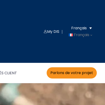
Français
My DIS ｜
Français
Parlons de votre projet
S CLIENT