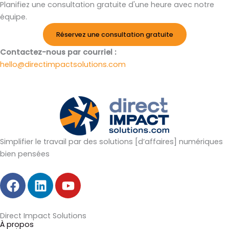
Planifiez une consultation gratuite d'une heure avec notre
équipe.
Réservez une consultation gratuite
Contactez-nous par courriel :
hello@directimpactsolutions.com
Simplifier le travail par des solutions [d’affaires] numériques
bien pensées
F
L
Y
a
i
o
c
n
u
e
k
t
Direct Impact Solutions
À propos