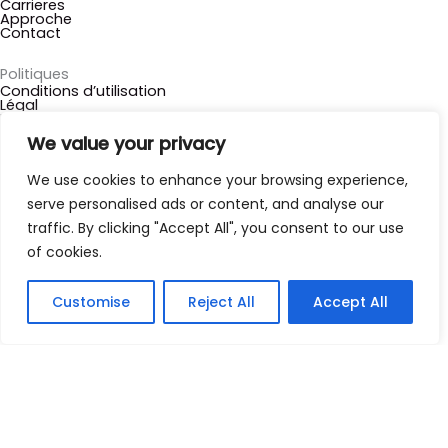
b
e
u
Carrieres
Approche
o
d
b
Contact
o
i
e
k
n
Politiques
Conditions d’utilisation
Légal
Politique de Confidentialité
Utilisation responsable de l’intelligence artificielle
We value your privacy
Rester en contact
We use cookies to enhance your browsing experience,
serve personalised ads or content, and analyse our
traffic. By clicking "Accept All", you consent to our use
*
indicates required
of cookies.
*
Prénom
Customise
Reject All
Accept All
*
Email Address