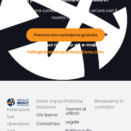
Pianifica una consulenza gratuita di un'ora con il
nostro team.
Prenota una consulenza gratuita
Preferisci riceverlo via e-mail?
hello@directimpactsolutions.com
Direct Impact
Politiche
Rimaniamo in
Solutions
contatto
Termini di
Potenzia le
utilizzo
Chi Siamo
tue
Legale
operazioni
Contattaci
con
Politica sulla