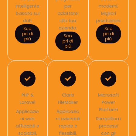
intelligente
per
moderni.
basata sui
adattarsi
Migliori
dati.
alla tua
prestazioni.
azienda.
Sco
Sco
pri di
pri di
Sco
più
più
pri di
più
PHP &
Claris
Microsoft
Laravel
FileMaker
Power
Platform
Applicazio
Applicazio
ni web
ni aziendali
Semplifica i
affidabili e
rapide e
processi
scalabili.
flessibili.
con gli