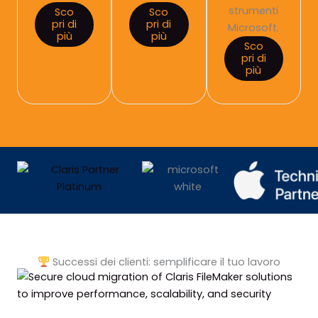
strumenti
Sco
Sco
pri di
pri di
Microsoft.
più
più
Sco
pri di
più
Successi dei clienti: semplificare il tuo lavoro