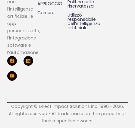
con
Politica sulla
APPROCCIO
riservatezza
l’intelligenza
Carriere
Utilizzo
artificiale, le
responsabile
app
dell’intelligenza
artificiale
personalizzate,
l’integrazione
software e
l’automazione.
F
Y
L
a
o
i
c
u
n
e
t
k
b
u
e
o
b
d
o
e
i
k
n
Copyright © Direct Impact Solutions inc. 1996—2026.
All rights reserved • All trademarks are the property of
their respective owners.