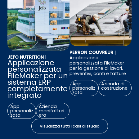
PERRON COUVREUR
|
JEFO NUTRITION
|
Applicazione
Applicazione
personalizzata FileMaker
personalizzata
per la gestione di lavori,
preventivi, conti e fatture
FileMaker per un
sistema ERP
App
Azienda di
completamente
personaliz
costruzione
zata
integrato
App
Azienda
personaliz
manifatturi
zata
era
Visualizza tutti i casi di studio