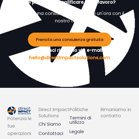
Sei pronto a semplificare il tuo lavoro?
Pianifica una consulenza gratuita di un'ora con il
nostro team.
Prenota una consulenza gratuita
Preferisci riceverlo via e-mail?
hello@directimpactsolutions.com
Direct Impact
Politiche
Rimaniamo in
Solutions
contatto
Termini di
Potenzia le
utilizzo
Chi Siamo
tue
Legale
operazioni
Contattaci