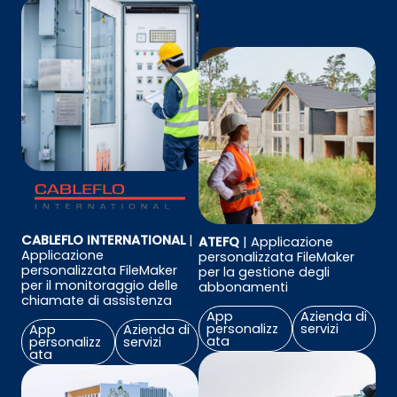
CABLEFLO INTERNATIONAL
|
ATEFQ
| Applicazione
Applicazione
personalizzata FileMaker
personalizzata FileMaker
per la gestione degli
per il monitoraggio delle
abbonamenti
chiamate di assistenza
App
Azienda di
personalizz
servizi
App
Azienda di
ata
personalizz
servizi
ata