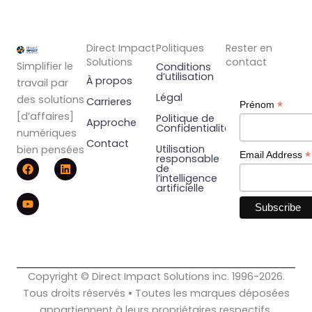
Direct Impact
Politiques
Rester en
Solutions
contact
Simplifier le
Conditions
d’utilisation
À propos
travail par
Légal
des solutions
Carrieres
*
Prénom
[d’affaires]
Politique de
Approche
Confidentialité
numériques
Contact
Utilisation
bien pensées
*
Email Address
responsable
F
Y
L
de
a
o
i
l’intelligence
c
u
n
artificielle
e
t
k
b
u
e
o
b
d
o
e
i
k
n
Copyright © Direct Impact Solutions inc. 1996-2026.
Tous droits réservés • Toutes les marques déposées
appartiennent à leurs propriétaires respectifs.