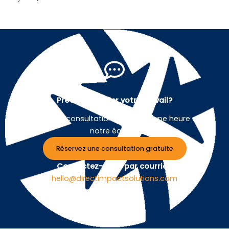
Prêt à simplifier votre travail?
Planifiez une consultation gratuite d'une heure avec
notre équipe.
Réservez une consultation gratuite
Contactez-nous par courriel :
hello@directimpactsolutions.com