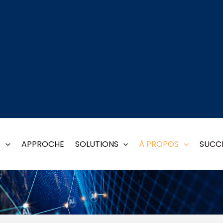
Direct Impact 
S
APPROCHE
SOLUTIONS
À PROPOS
SUCCÈ
Check out our latest