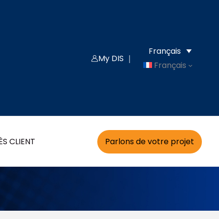
Français
My DIS ｜
Français
Blog
Parlons de votre projet
S CLIENT
 blog articles