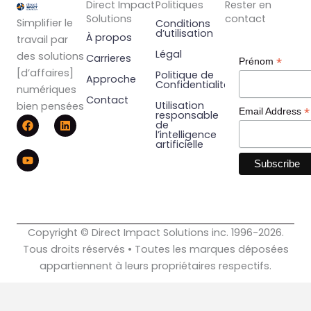
Direct Impact
Politiques
Rester en
Solutions
contact
Simplifier le
Conditions
d’utilisation
À propos
travail par
Légal
des solutions
Carrieres
*
Prénom
[d’affaires]
Politique de
Approche
Confidentialité
numériques
Contact
Utilisation
bien pensées
*
Email Address
responsable
F
Y
L
de
a
o
i
l’intelligence
c
u
n
artificielle
e
t
k
b
u
e
o
b
d
o
e
i
k
n
Copyright © Direct Impact Solutions inc. 1996-2026.
Tous droits réservés • Toutes les marques déposées
appartiennent à leurs propriétaires respectifs.