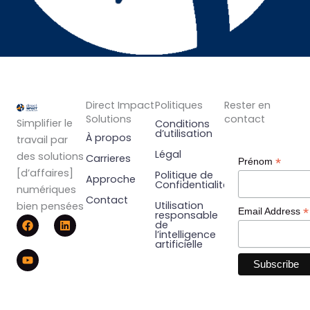
Direct Impact
Politiques
Rester en
Solutions
contact
Simplifier le
Conditions
d’utilisation
À propos
travail par
Légal
des solutions
Carrieres
*
Prénom
[d’affaires]
Politique de
Approche
Confidentialité
numériques
Contact
Utilisation
bien pensées
*
Email Address
responsable
F
Y
L
de
a
o
i
l’intelligence
c
u
n
artificielle
e
t
k
b
u
e
o
b
d
o
e
i
k
n