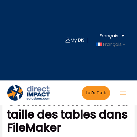
Aller
au
contenu
Français
My DIS ｜
Français
Let's Talk
Comment mesurer la
taille des tables dans
FileMaker