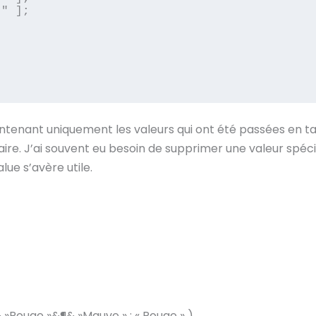
ontenant uniquement les valeurs qui ont été passées en tan
ire. J’ai souvent eu besoin de supprimer une valeur spécifi
ue s’avère utile.
»Rouge »&¶& »Mauve » ; « Rouge » )