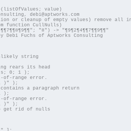
(listOfValues; value)

nsulting, debi@aptworks.com

ion or cleanup of empty values) remove all in
m function CullNulls)

¶¶7¶¶8¶9¶¶"; "8") -> "¶9¶2¶4¶¶7¶¶9¶¶"

y Debi Fuchs of Aptworks Consulting
