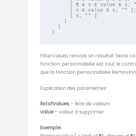
      [ ¶ & s & value & s; "" ];

      [ s & value & s; "" ];

      [ s; "" ]

    )

  )

)
FilterValues renvoie un résultat texte c
fonction personnalisée est tout le contra
que la fonction personnalisée RemoveVal
Explication des paramètres :
listofValues
– liste de valeurs
value
– valeur à supprimer
Exemple:
RemoveValue ( « Vert »&¶& »Rouge »&¶& 