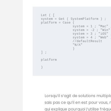
Let ( [

system = Get ( SystemPlatform ) ;

platform = Case ( 

		system = 1 ; "Mac" ; 

		system = -2 ; "Win" ; 

		system = 3 ; "iOS" ; 

		system = 4 ; "Web" ; 

		//defaultResult 

		"N/A"

		)

] ; 

platform

)
Lorsqu’il s’agit de solutions multip
sais pas ce qu’il en est pour vous
qui explique pourquoi j’utilise fr