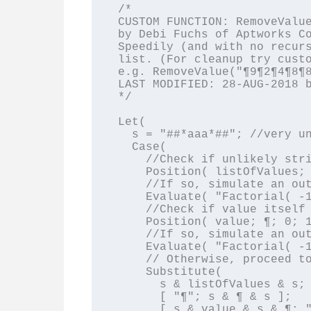
/*

CUSTOM FUNCTION: RemoveValue
by Debi Fuchs of Aptworks Co
Speedily (and with no recurs
list. (For cleanup try custo
e.g. RemoveValue("¶9¶2¶4¶8¶8
LAST MODIFIED: 28-AUG-2018 b
*/

Let(

  s = "##*aaa*##"; //very unlikely string

  Case(

    //Check if unlikely string rears its head

    Position( listOfValues; s; 0; 1 );

    //If so, simulate an out-of-range error.

    Evaluate( "Factorial( -1 )" ); 

    //Check if value itself contains a paragraph return

    Position( value; ¶; 0; 1 );

    //If so, simulate an out-of-range error.

    Evaluate( "Factorial( -1 )" ); 

    // Otherwise, proceed to get rid of nulls

    Substitute(

      s & listOfValues & s;

      [ "¶"; s & ¶ & s ];

      [ s & value & s & ¶; "" ];
