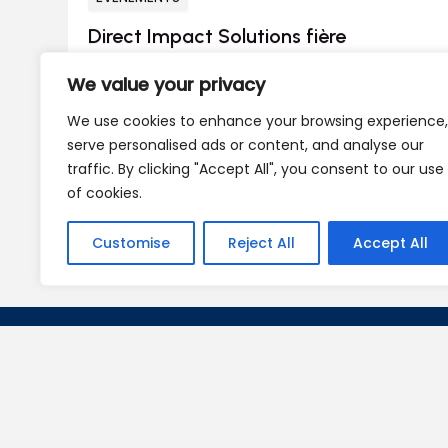
Direct Impact Solutions fière
commanditaire de la 9e édition de la
We value your privacy
conférence québécoise des
développeurs FileMaker (CQDF 2026)
We use cookies to enhance your browsing experience,
serve personalised ads or content, and analyse our
mars 10, 2026
traffic. By clicking "Accept All", you consent to our use
of cookies.
Customise
Reject All
Accept All