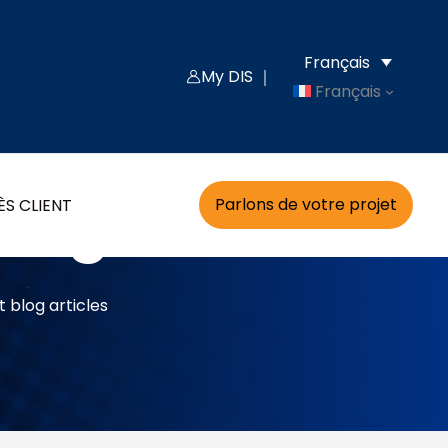
Français
My DIS ｜
Français
Blog
Parlons de votre projet
S CLIENT
 blog articles